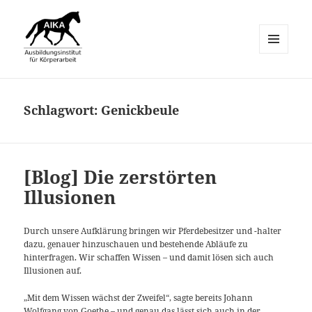
MENÜ
UND
AIKA-Equo
WIDGETS
Schlagwort:
Genickbeule
[Blog] Die zerstörten
Illusionen
Durch unsere Aufklärung bringen wir Pferdebesitzer und -halter
dazu, genauer hinzuschauen und bestehende Abläufe zu
hinterfragen. Wir schaffen Wissen – und damit lösen sich auch
Illusionen auf.
„Mit dem Wissen wächst der Zweifel“, sagte bereits Johann
Wolfgang von Goethe – und genau das lässt sich auch in der