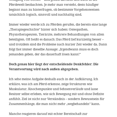
Pferdewelt beobachten. Je mehr man versteht, desto häufiger
beginnt man zu hinterfragen, ob bestimmte Vorgehensweisen
tatsächlich logisch, sinnvoll und nachhaltig sind.
Immer wieder werde ich zu Pferden gerufen, die bereits eine lange
„Therapiegeschichte“ hinter sich haben: Osteopathen,
Physiotherapeuten, Tierärzte, mehrere Behandlungen von allen
beteiligten. Oft heißt es danach: Das Pferd lief kurzzeitig besser –
und trotzdem sind die Probleme nach kurzer Zeit wieder da. Dann
folgt fast immer dieselbe Aussage: „Irgendwann muss es doch
jemanden geben, der das dauerhaft lösen kann!“
Doch genau hier liegt der entscheidende Denkfehler: Die
Verantwortung wird nach außen abgegeben.
Ich sehe meine Aufgabe deshalb auch in der Aufklärung. Ich
erkläre, was ich am Pferd erkenne, zeige Strukturen wie
Muskulatur, Knochenpunkte und Sehnenverläufe und lasse
Besitzer selbst erleben, wie sich Bewegung mit und ohne Defizite
anfühlt. Ziel ist nicht nur Verständnis – sondern Bewusstsein für
Zusammenhänge, die man nicht mehr „wegbehandeln“ kann.
Manche reagieren darauf mit echter Bereitschaft zur