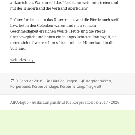
aufzurichten. Warum soll das Pferd dann weit untertreten und
mit der Hinderhand die Vorhand überholen?
Früher forderte man das Untertreten, weil die Pferde noch steif
bzw. fest in den Gelenken waren und man so mehr
Geschmeidigkeit erreichen wollte. Heute sind die Pferde
überbeweglich und haben einen angezüchteten Raumgriff, sie
treten sich teilweise schon selber – mit der Hinterhand in die
Vorhand.
[Frage] Kann uns ein Band, um die Hinterhand, beim Training unterstüt
weiterlesen
Veröffentlicht
Kategorien
Tags
9. Februar 2018
Häufige Fragen
Karpfenrücken
,
am
Körperband
,
Körperbandage
,
Körperhaltung
,
Tragkraft
AIKA-Equo - Ausbildungsinstitut für Körperarbeit © 2017 - 2026