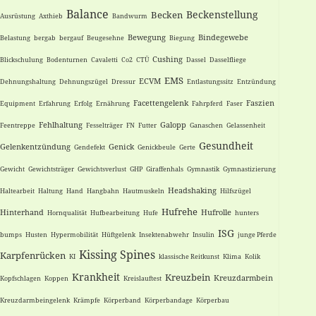
Balance
Beckenstellung
Becken
Ausrüstung
Axthieb
Bandwurm
Bewegung
Bindegewebe
Belastung
bergab
bergauf
Beugesehne
Biegung
Cushing
Blickschulung
Bodenturnen
Cavaletti
Co2
CTÜ
Dassel
Dasselfliege
EMS
ECVM
Dehnungshaltung
Dehnungszügel
Dressur
Entlastungssitz
Entzündung
Facettengelenk
Faszien
Equipment
Erfahrung
Erfolg
Ernährung
Fahrpferd
Faser
Fehlhaltung
Galopp
Feentreppe
Fesselträger
FN
Futter
Ganaschen
Gelassenheit
Gesundheit
Gelenkentzündung
Genick
Gendefekt
Genickbeule
Gerte
Gewicht
Gewichtsträger
Gewichtsverlust
GHP
Giraffenhals
Gymnastik
Gymnastizierung
Headshaking
Haltearbeit
Haltung
Hand
Hangbahn
Hautmuskeln
Hilfszügel
Hufrehe
Hinterhand
Hufrolle
Hornqualität
Hufbearbeitung
Hufe
hunters
ISG
bumps
Husten
Hypermobilität
Hüftgelenk
Insektenabwehr
Insulin
junge Pferde
Kissing Spines
Karpfenrücken
KI
klassische Reitkunst
Klima
Kolik
Krankheit
Kreuzbein
Kreuzdarmbein
Kopfschlagen
Koppen
Kreislauftest
Kreuzdarmbeingelenk
Krämpfe
Körperband
Körperbandage
Körperbau