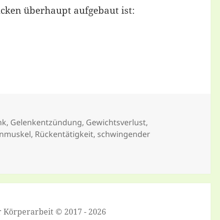
ücken überhaupt aufgebaut ist:
dlich?
nk
,
Gelenkentzündung
,
Gewichtsverlust
,
nmuskel
,
Rückentätigkeit
,
schwingender
r Körperarbeit © 2017 - 2026