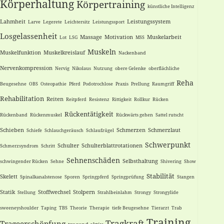
Körperhaltung
Körpertraining
künstliche Intelligenz
Lahmheit
Leistungssystem
Larve
Legerete
Leichtersitz
Leistungssport
Losgelassenheit
Massage
Motivation
Muskelarbeit
Lot
LSG
MSS
Muskeln
Muskelfunktion
Muskelkreislauf
Nackenband
Nervenkompression
Nervig
Nikolaus
Nutzung
obere Gelenke
oberflächliche
Reha
Beugesehne
OBS
Osteopathie
Pferd
Podotrochlose
Praxis
Prellung
Raumgriff
Rehabilitation
Reiten
Reitpferd
Resistenz
Rittigkeit
Rollkur
Rücken
Rückentätigkeit
Rückenband
Rückenmuskel
Rückwärts gehen
Sattel rutscht
Schieben
Schmerzen
Schmerzlaut
Schiefe
Schlauchgeräusch
Schlaufzügel
Schwerpunkt
Schulter
Schulterblattrotationen
Schmerzsyndrom
Schritt
Sehnenschäden
Selbsthaltung
schwingender Rücken
Sehne
Shivering
Show
Stabilität
Skelett
Spinalkanalstenose
Sporen
Springpferd
Springprüfung
Stangen
Statik
Stoffwechsel
Stolpern
Stellung
Strahlbeinlahm
Strongy
Strongylide
sweeneyshoulder
Taping
TBS
Theorie
Therapie
tiefe Beugesehne
Tierarzt
Trab
Training
Tragkraft
Trageerschöpfung