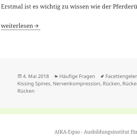
Erstmal ist es wichtig zu wissen wie der Pferder
[Frage] Warum ist ein schwingender Rücken schä
weiterlesen
Veröffentlicht
Kategorien
Tags
4. Mai 2018
Häufige Fragen
Facettengele
am
Kissing Spines
,
Nervenkompression
,
Rücken
,
Rücke
Rücken
AIKA-Equo - Ausbildungsinstitut fü