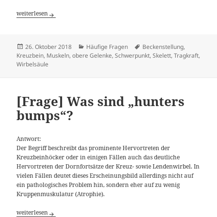
[Frage] Wie erkenne ich ob ein Pferd Tragemuskeln hat?
weiterlesen
Veröffentlicht
Kategorien
Tags
26. Oktober 2018
Häufige Fragen
Beckenstellung
,
am
Kreuzbein
,
Muskeln
,
obere Gelenke
,
Schwerpunkt
,
Skelett
,
Tragkraft
,
Wirbelsäule
[Frage] Was sind „hunters
bumps“?
Antwort:
Der Begriff beschreibt das prominente Hervortreten der
Kreuzbeinhöcker oder in einigen Fällen auch das deutliche
Hervortreten der Dornfortsätze der Kreuz- sowie Lendenwirbel. In
vielen Fällen deutet dieses Erscheinungsbild allerdings nicht auf
ein pathologisches Problem hin, sondern eher auf zu wenig
Kruppenmuskulatur (Atrophie).
[Frage] Was sind „hunters bumps“?
weiterlesen