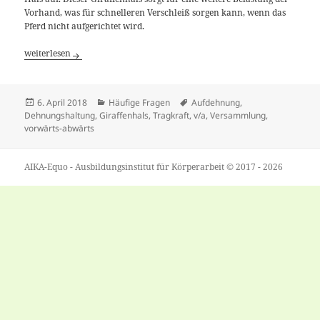
Vorhand, was für schnelleren Verschleiß sorgen kann, wenn das
Pferd nicht aufgerichtet wird.
[Frage] Ist v/a (vorwärts-abwärts) sinnvoll?
weiterlesen
Veröffentlicht
Kategorien
Tags
6. April 2018
Häufige Fragen
Aufdehnung
,
am
Dehnungshaltung
,
Giraffenhals
,
Tragkraft
,
v/a
,
Versammlung
,
vorwärts-abwärts
AIKA-Equo - Ausbildungsinstitut für Körperarbeit © 2017 - 2026