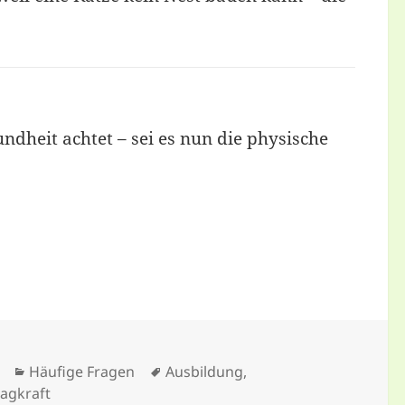
undheit achtet – sei es nun die physische
Kategorien
Tags
Häufige Fragen
Ausbildung
,
ragkraft