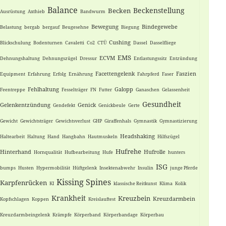
Balance
Beckenstellung
Becken
Ausrüstung
Axthieb
Bandwurm
Bewegung
Bindegewebe
Belastung
bergab
bergauf
Beugesehne
Biegung
Cushing
Blickschulung
Bodenturnen
Cavaletti
Co2
CTÜ
Dassel
Dasselfliege
EMS
ECVM
Dehnungshaltung
Dehnungszügel
Dressur
Entlastungssitz
Entzündung
Facettengelenk
Faszien
Equipment
Erfahrung
Erfolg
Ernährung
Fahrpferd
Faser
Fehlhaltung
Galopp
Feentreppe
Fesselträger
FN
Futter
Ganaschen
Gelassenheit
Gesundheit
Gelenkentzündung
Genick
Gendefekt
Genickbeule
Gerte
Gewicht
Gewichtsträger
Gewichtsverlust
GHP
Giraffenhals
Gymnastik
Gymnastizierung
Headshaking
Haltearbeit
Haltung
Hand
Hangbahn
Hautmuskeln
Hilfszügel
Hufrehe
Hinterhand
Hufrolle
Hornqualität
Hufbearbeitung
Hufe
hunters
ISG
bumps
Husten
Hypermobilität
Hüftgelenk
Insektenabwehr
Insulin
junge Pferde
Kissing Spines
Karpfenrücken
KI
klassische Reitkunst
Klima
Kolik
Krankheit
Kreuzbein
Kreuzdarmbein
Kopfschlagen
Koppen
Kreislauftest
Kreuzdarmbeingelenk
Krämpfe
Körperband
Körperbandage
Körperbau