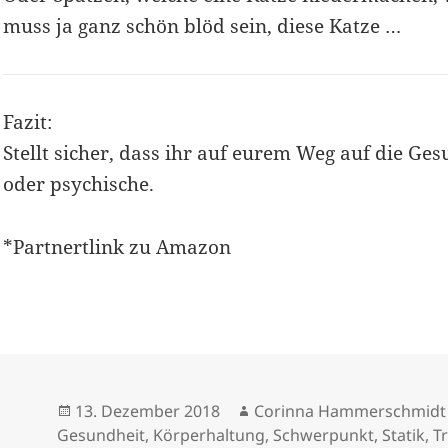
muss ja ganz schön blöd sein, diese Katze …
Fazit:
Stellt sicher, dass ihr auf eurem Weg auf die Ges
oder psychische.
*Partnertlink zu Amazon
Veröffentlicht
Autor
13. Dezember 2018
Corinna Hammerschmidt
am
Gesundheit
,
Körperhaltung
,
Schwerpunkt
,
Statik
,
T