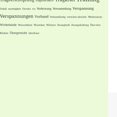
tragend-aktiv
Verspannung
Verletzung
Versammlung
Unfall
unrittigkeit
Unruhe
v/a
Verspannungen
Vorhand
Vorhandlastig
vorwärts-abwärts
Weidesaison
Wirbelsäule
Wunschkiste
Wurmkur
Würmer
Zwanghufe
Zwangshaltung
Über den
Übergewicht
Rücken
überbaut