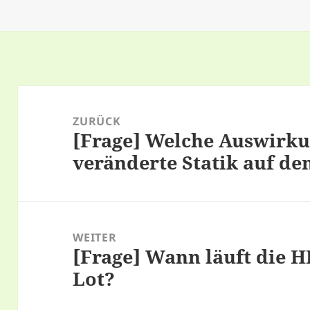
Beitragsnavigation
ZURÜCK
[Frage] Welche Auswirku
Vorheriger
veränderte Statik auf d
Beitrag:
WEITER
[Frage] Wann läuft die H
Nächster
Lot?
Beitrag: