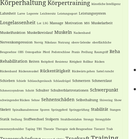
Körperhaltung
Körpertraining
künstliche Intelligenz
Lahmheit
Leistungssystem
Larve
Legerete
Leichtersitz
Leistungssport
Losgelassenheit
Massage
Motivation
Muskelarbeit
Lot
LSG
MSS
Muskeln
Muskelfunktion
Muskelkreislauf
Nackenband
Nervenkompression
Nervig
Nikolaus
Nutzung
obere Gelenke
oberflächliche
Reha
Beugesehne
OBS
Osteopathie
Pferd
Podotrochlose
Praxis
Prellung
Raumgriff
Rehabilitation
Reiten
Reitpferd
Resistenz
Rittigkeit
Rollkur
Rücken
Rückentätigkeit
Rückenband
Rückenmuskel
Rückwärts gehen
Sattel rutscht
Schieben
Schmerzen
Schmerzlaut
Schiefe
Schlauchgeräusch
Schlaufzügel
Schwerpunkt
Schulter
Schulterblattrotationen
Schmerzsyndrom
Schritt
Sehnenschäden
Selbsthaltung
schwingender Rücken
Sehne
Shivering
Show
Stabilität
Skelett
Spinalkanalstenose
Sporen
Springpferd
Springprüfung
Stangen
Statik
Stoffwechsel
Stolpern
Stellung
Strahlbeinlahm
Strongy
Strongylide
sweeneyshoulder
Taping
TBS
Theorie
Therapie
tiefe Beugesehne
Tierarzt
Trab
Training
Tragkraft
Trageerschöpfung