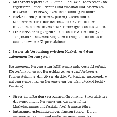
Mechanorezeptoren
(z. B. Ruffini- und Pacini-Körperchen): Sie
registrieren Druck, Dehnung und Vibration und informieren
das Gehirn über Bewegungen und Spannungszustände.
Nozizeptoren
(Schmerzrezeptoren): Faszien sind mit
Schmerzrezeptoren durchzogen. Sind sie verklebt oder
entzündet, senden sie verstärkt Schmerzsignale an das Gehirn.
Freie Nervenendigungen
: Sie sind an der Weiterleitung von
Temperatur- und Schmerzsignalen beteiligt und beeinflussen
auch unbewusste Körperreaktionen.
2. Faszien als Verbindung zwischen Muskeln und dem
autonomen Nervensystem
Das autonome Nervensystem (ANS) steuert unbewusst ablaufende
Körperfunktionen wie Herzschlag, Atmung und Verdauung.
Faszien stehen mit dem ANS in direkter Verbindung, insbesondere
mit dem sympathischen Nervensystem (der „Kampf-oder-Flucht“-
Reaktion).
Stress kann Faszien verspannen
: Chronischer Stress aktiviert
das sympathische Nervensystem, was zu erhöhter
Muskelspannung und faszialen Verhärtungen führt.
Entspannungstechniken beeinflussen Faszien
: Durch
angepasstes Training und sanfte Bewegung kann das