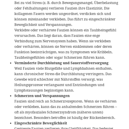
Bei zu viel Stress (z. B. durch Bewegungsmangel, Überbelastung
oder Fehlhaltungen) verlieren Faszien ihre Elastizität. Die
kollagenen Fasern werden ungeordnet, verdicken sich und
können miteinander verkleben. Das führt zu eingeschränkter
Beweglichkeit und Verspannungen.
Verklebte oder verhärtete Faszien können ein Taubheitsgefühl
verursachen. Das liegt daran, dass Faszien eine enge
Verbindung zum Nervensystem haben. Wenn sie verkleben
oder verhärten, können sie Nerven einklemmen oder deren
Funktion beeinträchtigen, was zu Symptomen wie Kribbeln,
Taubheitsgefühlen oder sogar Schmerzen führen kann.
Verminderte Durchblutung und Sauerstoffversorgung
Weil Faszien viele Blutgefäße und Lymphbahnen enthalten,
kann chronischer Stress die Durchblutung verringern. Das
Gewebe wird schlechter mit Nährstoffen versorgt, was
Heilungsprozesse verlangsamt und Entzündungen und
Lymphstauungen begünstigen kann.
Schmerzen und Verspannungen
Faszien sind reich an Schmerzrezeptoren. Wenn sie verhärten
oder verkleben, kann das zu anhaltenden Schmerzen führen –
oft als myofasziales Schmerzsyndrom (näheres unten)
bezeichnet. Besonders betroffen ist häufig der Rückenbereich.
Eingeschränkte Beweglichkeit
Gestresste Faszien verlieren ihre Gleitfähigkeit. Das bedeutet,